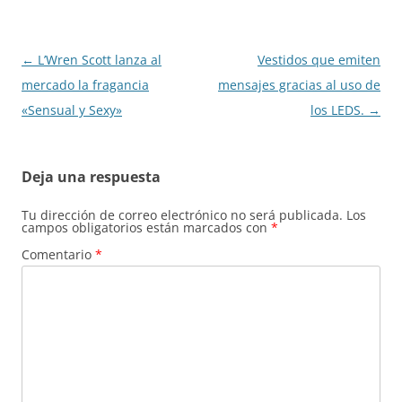
Navegación
←
L’Wren Scott lanza al
Vestidos que emiten
de
mercado la fragancia
mensajes gracias al uso de
entradas
«Sensual y Sexy»
los LEDS.
→
Deja una respuesta
Tu dirección de correo electrónico no será publicada.
Los
campos obligatorios están marcados con
*
Comentario
*