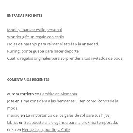
ENTRADAS RECIENTES
Moda y marcas: estilo personal
Wonder gift: un regalo con estilo
Hojas de naranjo para calmar el estrés y la ansiedad
Runing: ponte guapa para hacer deporte
Cuatro regalos originales para sorprender a tus invitados de boda
COMENTARIOS RECIENTES
aurora cordero
en
Bershka en Alemania
jose
en
Time considera a las hermanas Olsen como íconos de la
moda
mariaq
en
La importancia de los gafas de sol para tus hijos
Libros
en
Se apuesta a la elegancia para la próxima temporada:
erika
en
Hering llega, por fin, a Chile