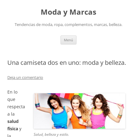
Saltar
al
Moda y Marcas
contenido
Tendencias de moda, ropa, complementos, marcas, belleza.
Menú
Una camiseta dos en uno: moda y belleza.
Deja un comentario
En lo
que
respecta
a la
salud
física
y
Salud, belleza y estilo.
la