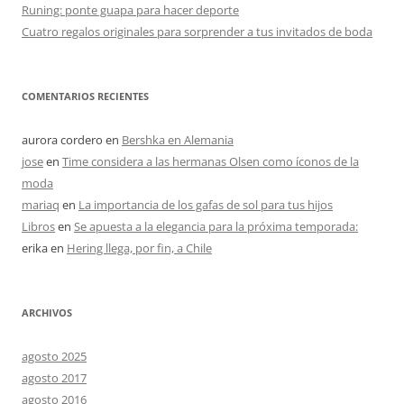
Runing: ponte guapa para hacer deporte
Cuatro regalos originales para sorprender a tus invitados de boda
COMENTARIOS RECIENTES
aurora cordero
en
Bershka en Alemania
jose
en
Time considera a las hermanas Olsen como íconos de la
moda
mariaq
en
La importancia de los gafas de sol para tus hijos
Libros
en
Se apuesta a la elegancia para la próxima temporada:
erika
en
Hering llega, por fin, a Chile
ARCHIVOS
agosto 2025
agosto 2017
agosto 2016