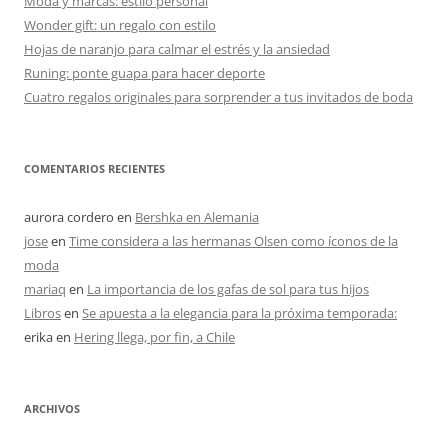
Moda y marcas: estilo personal
Wonder gift: un regalo con estilo
Hojas de naranjo para calmar el estrés y la ansiedad
Runing: ponte guapa para hacer deporte
Cuatro regalos originales para sorprender a tus invitados de boda
COMENTARIOS RECIENTES
aurora cordero
en
Bershka en Alemania
jose
en
Time considera a las hermanas Olsen como íconos de la
moda
mariaq
en
La importancia de los gafas de sol para tus hijos
Libros
en
Se apuesta a la elegancia para la próxima temporada:
erika
en
Hering llega, por fin, a Chile
ARCHIVOS