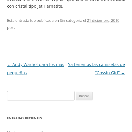
con cristal tipo Jet Hernatite.
Esta entrada fue publicada en Sin categoría el
21 diciembre, 2010
por
.
Navegación
←
Andy Warhol para los más
Ya tenemos las camisetas de
de
pequeños
“Gossip Girl”
→
entradas
Buscar:
ENTRADAS RECIENTES