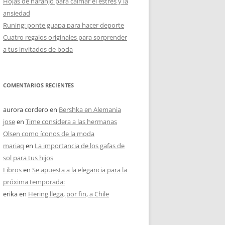
Hojas de naranjo para calmar el estrés y la
ansiedad
Runing: ponte guapa para hacer deporte
Cuatro regalos originales para sorprender
a tus invitados de boda
COMENTARIOS RECIENTES
aurora cordero
en
Bershka en Alemania
jose
en
Time considera a las hermanas
Olsen como íconos de la moda
mariaq
en
La importancia de los gafas de
sol para tus hijos
Libros
en
Se apuesta a la elegancia para la
próxima temporada:
erika
en
Hering llega, por fin, a Chile