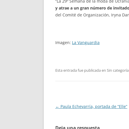
“La 29º Semana de la moda de Ucrani
y atrae a un gran número de invitado
del Comité de Organización, Iryna Dan
Imagen:
La Vanguardia
Esta entrada fue publicada en Sin categoría
Navegación
←
Paula Echevarría, portada de “Elle”
de
entradas
Deja una respuesta