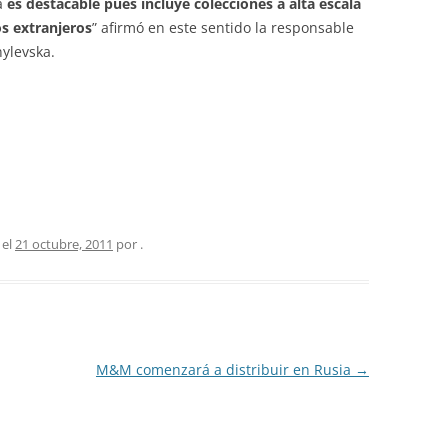
a
es destacable pues incluye colecciones a alta escala
s extranjeros
” afirmó en este sentido la responsable
ylevska.
 el
21 octubre, 2011
por
.
M&M comenzará a distribuir en Rusia
→