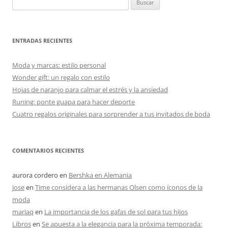
ENTRADAS RECIENTES
Moda y marcas: estilo personal
Wonder gift: un regalo con estilo
Hojas de naranjo para calmar el estrés y la ansiedad
Runing: ponte guapa para hacer deporte
Cuatro regalos originales para sorprender a tus invitados de boda
COMENTARIOS RECIENTES
aurora cordero
en
Bershka en Alemania
jose
en
Time considera a las hermanas Olsen como íconos de la
moda
mariaq
en
La importancia de los gafas de sol para tus hijos
Libros
en
Se apuesta a la elegancia para la próxima temporada: