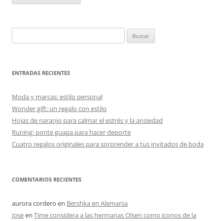
Buscar:
ENTRADAS RECIENTES
Moda y marcas: estilo personal
Wonder gift: un regalo con estilo
Hojas de naranjo para calmar el estrés y la ansiedad
Runing: ponte guapa para hacer deporte
Cuatro regalos originales para sorprender a tus invitados de boda
COMENTARIOS RECIENTES
aurora cordero
en
Bershka en Alemania
jose
en
Time considera a las hermanas Olsen como íconos de la