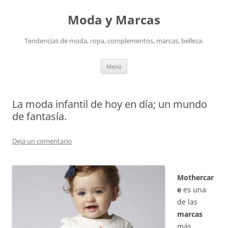
Saltar
al
Moda y Marcas
contenido
Tendencias de moda, ropa, complementos, marcas, belleza.
Menú
La moda infantil de hoy en día; un mundo
de fantasía.
Deja un comentario
Mothercar
e
es una
de las
marcas
más