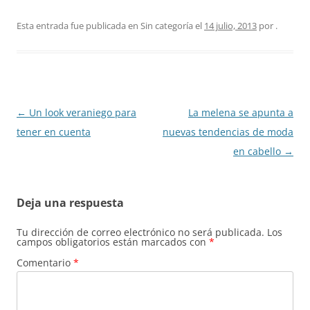
Esta entrada fue publicada en Sin categoría el
14 julio, 2013
por
.
Navegación
←
Un look veraniego para
La melena se apunta a
de
tener en cuenta
nuevas tendencias de moda
entradas
en cabello
→
Deja una respuesta
Tu dirección de correo electrónico no será publicada.
Los
campos obligatorios están marcados con
*
Comentario
*