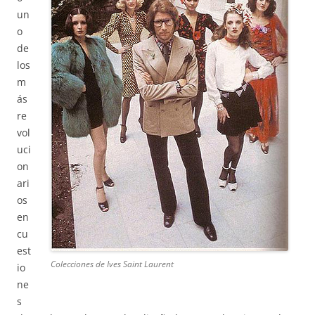
un
o
de
los
m
ás
re
vol
uci
on
ari
os
en
cu
est
Colecciones de Ives Saint Laurent
io
ne
s