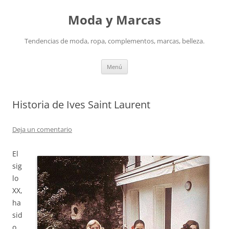
Saltar
al
Moda y Marcas
contenido
Tendencias de moda, ropa, complementos, marcas, belleza.
Menú
Historia de Ives Saint Laurent
Deja un comentario
El
sig
lo
XX,
ha
sid
o