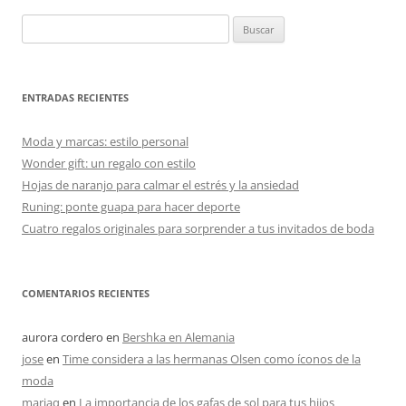
Buscar:
ENTRADAS RECIENTES
Moda y marcas: estilo personal
Wonder gift: un regalo con estilo
Hojas de naranjo para calmar el estrés y la ansiedad
Runing: ponte guapa para hacer deporte
Cuatro regalos originales para sorprender a tus invitados de boda
COMENTARIOS RECIENTES
aurora cordero
en
Bershka en Alemania
jose
en
Time considera a las hermanas Olsen como íconos de la
moda
mariaq
en
La importancia de los gafas de sol para tus hijos