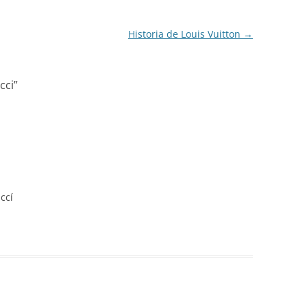
Historia de Louis Vuitton
→
cci
”
ccí