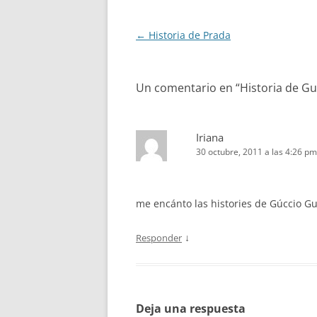
Navegación
←
Historia de Prada
de
entradas
Un comentario en “
Historia de Gu
Iriana
30 octubre, 2011 a las 4:26 pm
me encánto las histories de Gúccio Gu
↓
Responder
Deja una respuesta