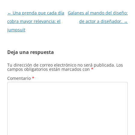
Navegación
←
Una prenda que cada día
Galanes al mando del diseño:
de
cobra mayor relevancia: el
de actor a diseñador.
→
entradas
jumpsuit
Deja una respuesta
Tu dirección de correo electrónico no será publicada.
Los
campos obligatorios están marcados con
*
Comentario
*