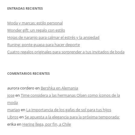
ENTRADAS RECIENTES
Moda y marcas: estilo personal
Wonder gift: un regalo con estilo
Hojas de naranjo para calmar el estrés y la ansiedad
Runing: ponte guapa para hacer deporte
Cuatro regalos originales para sorprender a tus invitados de boda
COMENTARIOS RECIENTES
aurora cordero
en
Bershka en Alemania
jose
en
Time considera a las hermanas Olsen como íconos de la
moda
mariaq
en
La importancia de los gafas de sol para tus hijos
Libros
en
Se apuesta a la elegancia para la próxima temporada:
erika
en
Hering llega, por fin, a Chile