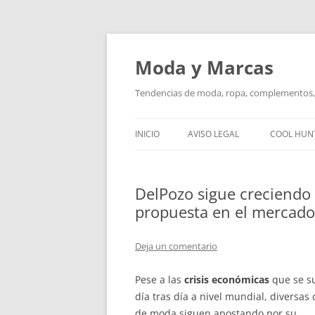
Saltar
al
contenido
Moda y Marcas
Tendencias de moda, ropa, complementos, 
INICIO
AVISO LEGAL
COOL HUN
DelPozo sigue creciendo
propuesta en el mercado
Deja un comentario
Pese a las
crisis económicas
que se s
día tras día a nivel mundial, diversas
de moda siguen apostando por su