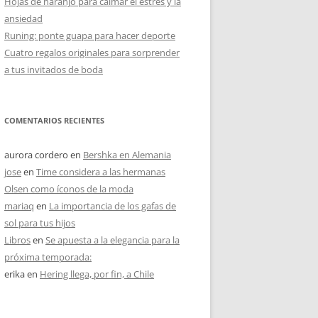
Hojas de naranjo para calmar el estrés y la
ansiedad
Runing: ponte guapa para hacer deporte
Cuatro regalos originales para sorprender
a tus invitados de boda
COMENTARIOS RECIENTES
aurora cordero
en
Bershka en Alemania
jose
en
Time considera a las hermanas
Olsen como íconos de la moda
mariaq
en
La importancia de los gafas de
sol para tus hijos
Libros
en
Se apuesta a la elegancia para la
próxima temporada:
erika
en
Hering llega, por fin, a Chile